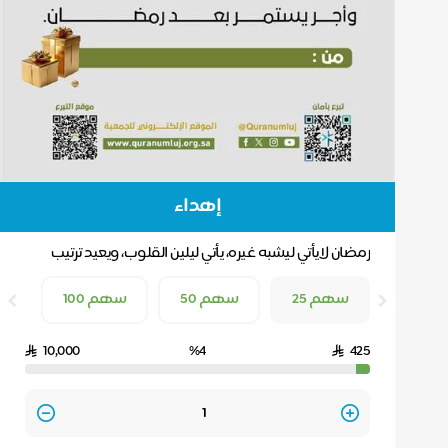
إهداء
رمضان لايأتي ليشبه غيره، يأتي ليلين القلوب، ويعيد ترتيب
النيات، أهديك هذا العطاء ليكون نصيبك من الخي...
سهم 25
سهم 50
سهم 100
10,000
%4
425
Quantity