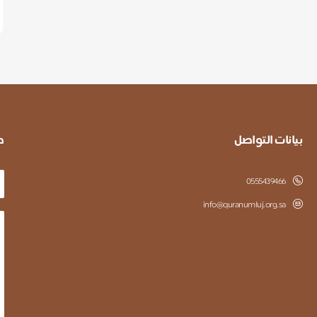
بيانات التواصل
ط
0555439466
info@quranumluj.org.sa