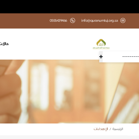
0555439466
info@quranumluj.org.sa
حالات 
---------
الرئيسية
الإهداءات