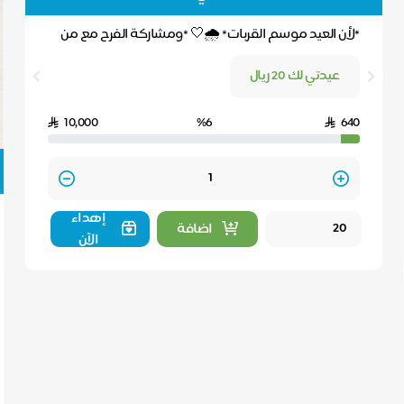
*لأن العيد موسم القربات* 🌧️🤍 *ومشاركة الفرح مع من
نحب* 💕 هي أسمى المعاني؛ نضع بين أيديكم " *بط...
عيدتي لك 20 ريال
10,000
%6
640
Quantity
إهداء
اضافة
الآن