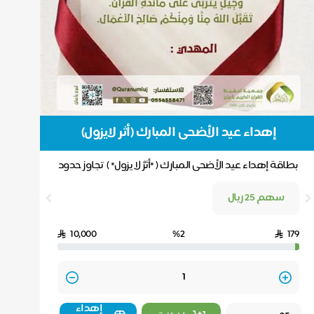
إهداء عيد الأضحى المبارك (أثر لايزول)
بطاقة إهداء عيد الأضحى المبارك ( *أثرٌ لا يزول* ) تجاوز حدود
الهدايا المألوفة هذا العيد، واهد...
سهم 25 ريال
10,000
%2
179
Quantity
إهداء