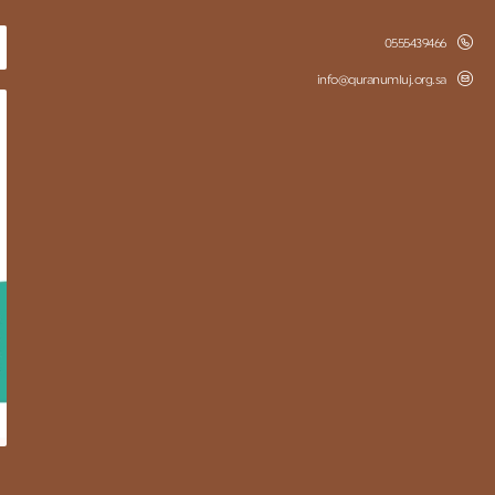
0555439466
info@quranumluj.org.sa