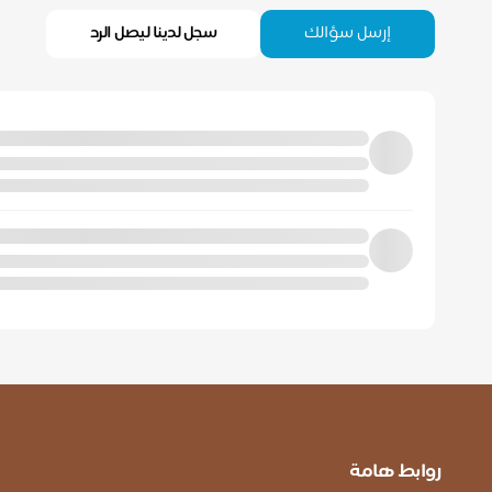
إرسل سؤالك
سجل لدينا ليصل الرد
روابط هامة