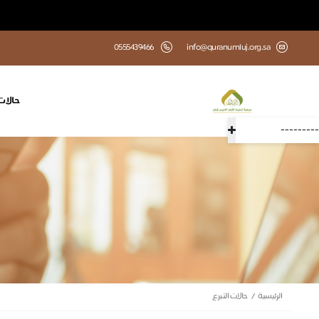
0555439466
info@quranumluj.org.sa
حالات 
---------
الرئيسية
حالات التبرع