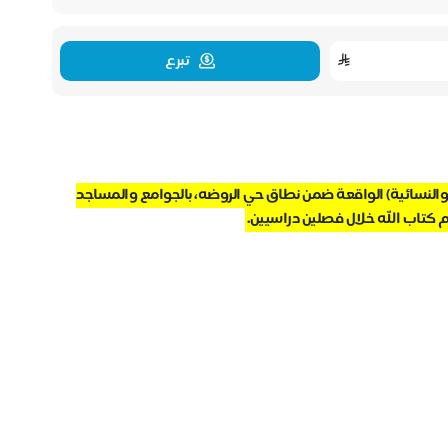
تبرع
والنسائية) الواقعة ضمن نطاق حي الروضه، بالجوامع والمساجد
يم كتاب الله خلال فصلين دراسيين.