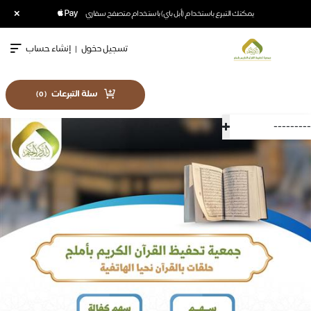
×
يمكنك التبرع باستخدام (أبل باي) باستخدام متصفح سفاري
تسجيل دخول
|
إنشاء حساب
سلة التبرعات
)
0
(
---------