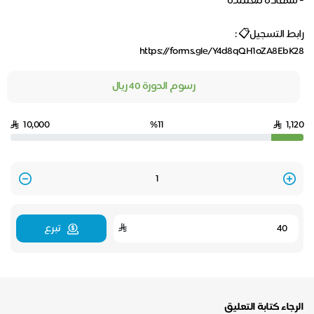
https://forms.gle/Y4d8qQH1oZA8EbK28
رسوم الدورة 40 ريال
10,000
%11
1,120
Quantity
تبرع
الرجاء كتابة التعليق