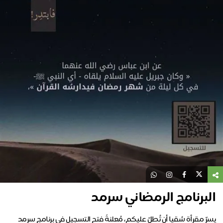
البرنامج الرمضاني سرمد
يسرّ مقرأة سُقيا أن تُطلّ عليكم، مُعلنةً فتح التسجيل في برنامج سرمد